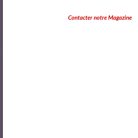
Contacter notre Magazine
Annuaire et Formation Cinema
Annuaire des Chroniqueurs littéraires
Annuaire des Chroniqueurs
littéraires