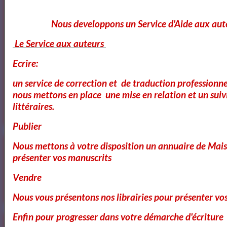
Marketplace."><img style="border:1px solid #eee;"
src="https://artquid-
Nous developpons un Service d'Aide aux aut
static.imgix.net/img/logo/150/artquid_logo_150.png"
alt="ArtQuid" /></a>
Le Service aux auteurs
Ecrire:
Goodreads
un service de correction et de traduction professionnel
nous mettons en place une mise en relation et un suiv
littéraires.
Annuaires des Cours et ateliers d'ecriture Paris
Publier
Nous mettons à votre disposition un annuaire de Mais
présenter vos manuscrits
Annuaire des cours d'ecriture Paris
Vendre
Nous vous présentons nos librairies pour présenter vo
Ecole Les Mots
Enfin pour progresser dans votre démarche d'écriture