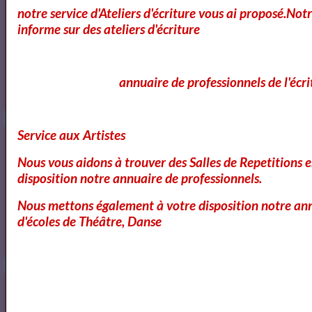
notre service d'Ateliers d'écriture vous ai proposé.No
informe sur des ateliers d'écriture
Voici ce que vous pouvez lire dans notre
Magazine
annuaire de professionnels de l'écri
OK
Service aux Artistes
Nous vous aidons à trouver des Salles de Repetitions 
Cours Ateliers Formations
disposition notre annuaire de professionnels.
Nous mettons également à votre disposition notre ann
d'écoles de Théâtre, Danse
Cours et Formation Paris
Cours et Ateliers de Cinema