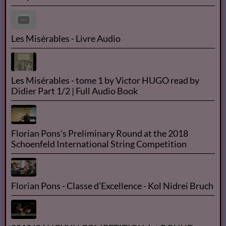
Les Misérables tome 1 ( Fantine ) de Victor Hugo -
livre audio français + texte intégrale -
Victor HUGO - Les Misérables | Livre AUDIO
Livre audio - Les Misérables - Partie 3 Marius -
Chapitres 1-2-3
Les Misérables - Livre Audio
Les Misérables - tome 1 by Victor HUGO read by
Didier Part 1/2 | Full Audio Book