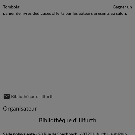
Tombola: Gagner un
panier de livres dédicacés offerts par les auteurs présents au salon.
Bibliothèque d' Illfurth
Organisateur
Bibliothèque d' Illfurth
Salle polyvalente -
28 Rue de Spechbach,, 68720 Illfurth Haut-Rhin