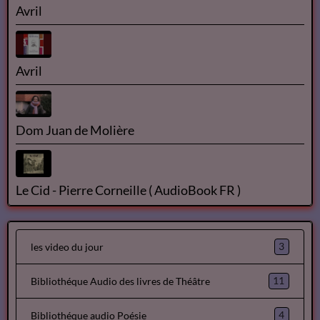
Théophile GAUTIER
À une robe rose - Théophile Gautier lu par Yvon Jean
Avril
Avril
Avril
Dom Juan de Molière