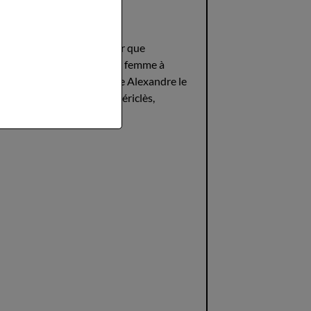
rois pas excessif d'affirmer que
quité, sans aucun doute la femme à
nres, pas très loin derrière Alexandre le
onde -, bien loin devant Périclès,