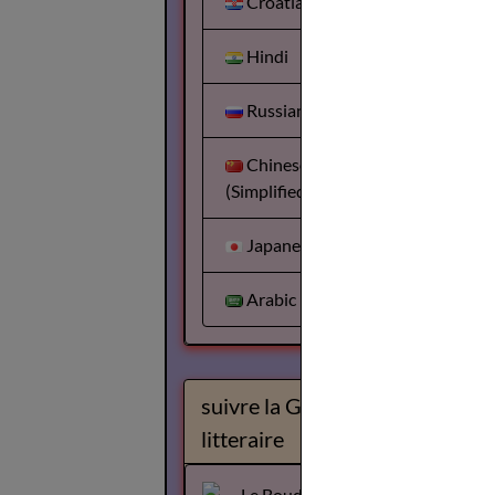
Croatian
Hindi
Russian
Chinese
(Simplified)
Japanese
Arabic
suivre la Gazette
litteraire