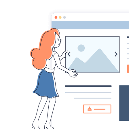
CONTACT
LECTEURS
CORRECTEURS LITTÉRAIRES
DICTIONNAIRE DES AUTEURS
LE B
BLOG
Statistiques
Aujourd'hui
99
visiteurs -
170
pages
vues
Total