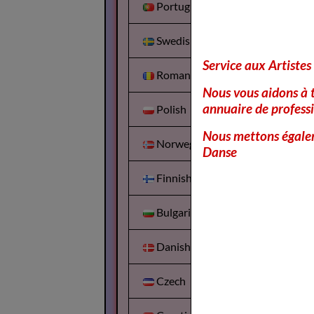
Portuguesa
Swedish
Service aux Artistes
Romanian
Nous vous aidons à t
annuaire de professi
Polish
Nous mettons égalem
Norwegian
Danse
Finnish
Bulgarian
Danish
Czech