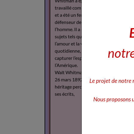
Whitman a également
travaillé comme journaliste
et a été un fervent
défenseur des droits de
l’homme. Il a écrit sur des
sujets tels que la guerre,
l’amour et la vie
notre
quotidienne, cherchant à
capturer l’esprit de
l’Amérique.
Walt Whitman est décédé le
26 mars 1892, mais son
Le projet de notre
héritage perdure à travers
ses écrits,
Nous proposons u