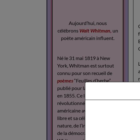
Aujourd’hui, nous
célébrons
Walt Whitman,
un
poète américain influent.
Né le 31 mai 1819 à New
York, Whitman est surtout
connu pour son recueil de
poèmes
“Feuilles d’herbe”,
publié pour la première fois
en 1855. Ce livre a
révolutionné la poésie
américaine avec son style
libre et sa célébration de la
nature, de l’individualité et
de la démocratie.