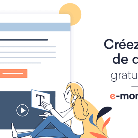
OUDOIR LITTÉRAIRE LA PLUME ET L'EN
artipolis
Articles
Pages
Dossiers
Maurice Sartre Cléopâtre un mon
Maurice Sartre Cléopât
puissance