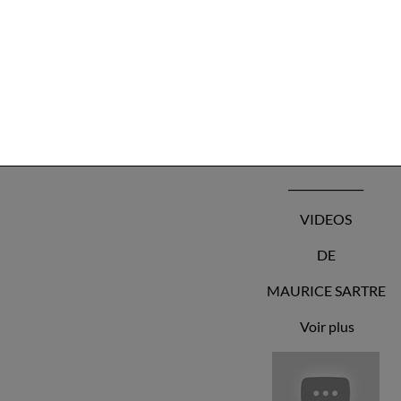
Citation et Extrait
Les difficultés qu'affrontent le biographe sont redoutables. Je ne c
Cléopâtre compte parmi les personnages les plus connus de l'Anti
laquelle a été consacré le plus grand nombre d'ouvrages en tout ge
Grand et César - je laisse de côté Jésus qui appartient à un autre m
Auguste ou Constantin.
______________
VIDEOS
DE
MAURICE SARTRE
Voir plus