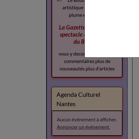
La Gazette des Arts du
spectacle
complement
du Boudoir
vous y decouvrirez plus de
commentaires plus de
nouveautés plus d'articles
Agenda Culturel
Nantes
Aucun évènement à afficher,
Annoncer un évènement
.