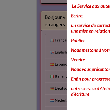
Le Service aux aute
Ecrire:
Bonjour visiteurs
etrangers
un service de correc
une mise en relation 
Français
Publier
Nous mettons à votr
English
Vendre
Español
Nous vous présentons
Italiano
Enfin pour progress
notre service d'Atel
Deutsch
d'écriture
Nederlands