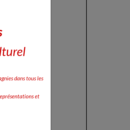
s
lturel
gnies dans tous les
eprésentations et
,
ance
"