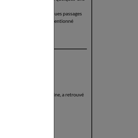
.
cile à lire (si ce n'est quelques passages
 livre de Castorio qui est mentionné
ot en 2015 (bref...).
e de l’Antiquité gréco-romaine, a retrouvé
__