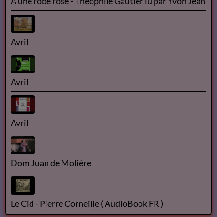
À une robe rose - Théophile Gautier lu par Yvon Jean
Avril
Avril
Avril
Dom Juan de Molière
Le Cid - Pierre Corneille ( AudioBook FR )