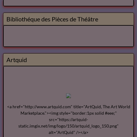
Bibliothéque des Pièces de Théâtre
Artquid
<a href="http://www.artquid.com" title="ArtQuid, The Art World
Marketplace."><img style="border:1px solid #eee;"
src="https://artquid-
static.imgix.net/img/logo/150/artquid_logo_150.png"
alt="ArtQuid" /></a>