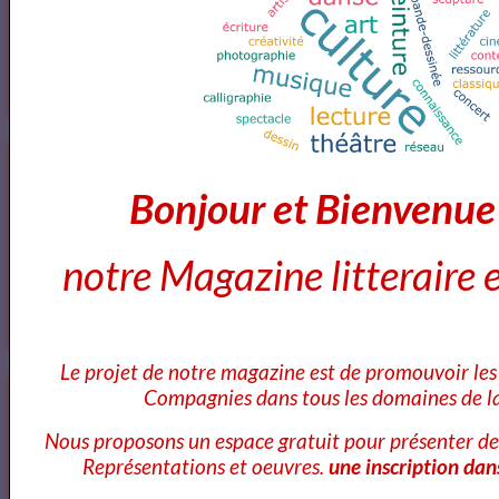
Magazine
OK
Cours Ateliers Formations
Bonjour et Bienvenu
notre Magazine litteraire e
Cours et Formation Paris
Le projet de notre magazine est de promouvoir les 
Cours et Ateliers de Cinema
Compagnies dans tous les domaines de la
Nous proposons un espace gratuit pour présenter de
Représentations et oeuvres.
une inscription dan