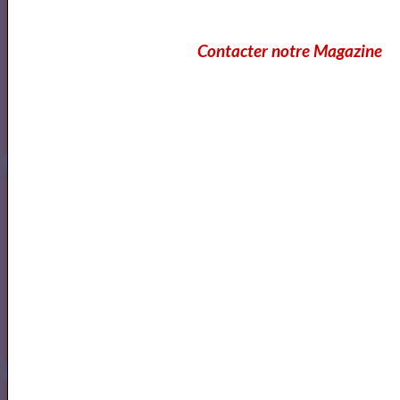
Annuaire des Lecteurs
Contacter notre Magazine
Les Lecteurs vous conseillent
Annuaire des Metteurs en Scène Com&diens
Annuaire des Metteurs en Scene
Comédiens
Spectacles