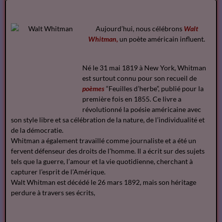
Aujourd’hui, nous célébrons
Walt
Whitman,
un poète américain influent.
Né le 31 mai 1819 à New York, Whitman
est surtout connu pour son recueil de
poèmes
“Feuilles d’herbe”, publié pour la
première fois en 1855. Ce livre a
révolutionné la poésie américaine avec
son style libre et sa célébration de la nature, de l’individualité et
de la démocratie.
Whitman a également travaillé comme journaliste et a été un
fervent défenseur des droits de l’homme. Il a écrit sur des sujets
tels que la guerre, l’amour et la vie quotidienne, cherchant à
capturer l’esprit de l’Amérique.
Walt Whitman est décédé le 26 mars 1892, mais son héritage
perdure à travers ses écrits,