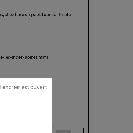
allez faire un petit tour sur le site
e-les-indes-noires.html
ttéraire la Plume et l'encrier est ouvert