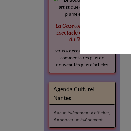
La Gazette des Arts du
spectacle
complement
du Boudoir
vous y decouvrirez plus de
commentaires plus de
nouveautés plus d'articles
Agenda Culturel
Nantes
Aucun évènement à afficher,
Annoncer un évènement
.