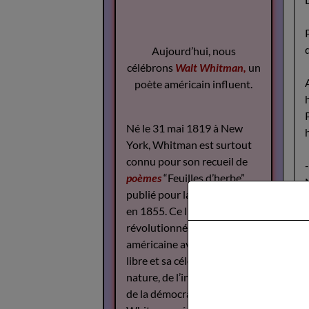
Aujourd’hui, nous
célébrons
Walt Whitman,
un
poète américain influent.
Né le 31 mai 1819 à New
York, Whitman est surtout
connu pour son recueil de
poèmes
“Feuilles d’herbe”,
publié pour la première fois
en 1855. Ce livre a
révolutionné la poésie
américaine avec son style
libre et sa célébration de la
nature, de l’individualité et
de la démocratie.