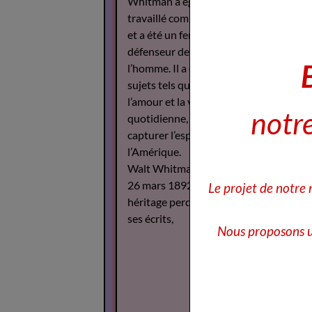
Whitman a également
travaillé comme journaliste
et a été un fervent
défenseur des droits de
l’homme. Il a écrit sur des
sujets tels que la guerre,
l’amour et la vie
notre
quotidienne, cherchant à
capturer l’esprit de
l’Amérique.
Walt Whitman est décédé le
26 mars 1892, mais son
Le projet de notre
héritage perdure à travers
ses écrits,
Nous proposons u