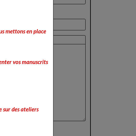
nous mettons en place
perçu
enter vos manuscrits
 sur des ateliers