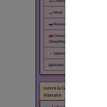
Croatian
Hindi
Russian
Chinese
(Simplified)
Japanese
Arabic
suivre la Gazette
litteraire