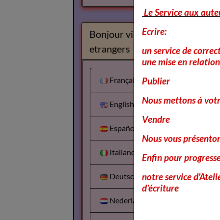
Le Service aux aute
Ecrire:
Bonjour visiteurs
etrangers
un service de correc
une mise en relation 
Français
Publier
Nous mettons à votr
English
Vendre
Español
Nous vous présentons
Italiano
Enfin pour progress
notre service d'Atel
Deutsch
d'écriture
Nederlands