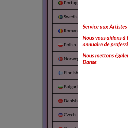
Portuguesa
Swedish
Service aux Artistes
Romanian
Nous vous aidons à t
annuaire de professi
Polish
Nous mettons égalem
Norwegian
Danse
Finnish
Bulgarian
Danish
Czech