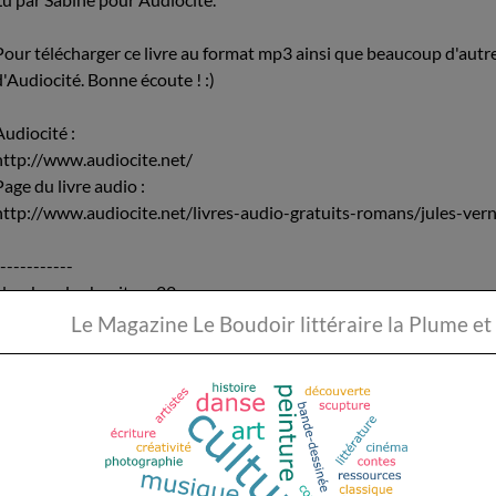
Pour télécharger ce livre au format mp3 ainsi que beaucoup d'autres, 
d'Audiocité. Bonne écoute ! :)
Audiocité :
http://www.audiocite.net/
Page du livre audio :
http://www.audiocite.net/livres-audio-gratuits-romans/jules-vern
------------
Nombre de chapitre : 22
Durée totale : environ 6h
Le Magazine Le Boudoir li
------------
Cet enregistrement est sous licence CC-BY-SA.
(pages consultées le 11/11/2016)