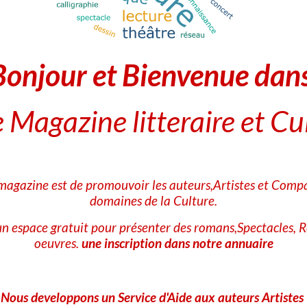
Retour
Bonjour et Bienvenue dan
Partager
Facebook
X
Email
 Magazine litteraire et Cu
★
★
★
★
★
Aucune note. Soyez le premier à attribuer une note !
 magazine est de promouvoir les auteurs,Artistes et Compa
Ajouter un commentaire
domaines de la Culture.
Nom
n espace gratuit pour présenter des romans,Spectacles, R
oeuvres.
une inscription dans notre annuaire
E-mail
Nous developpons un Service d'Aide aux auteurs Artistes