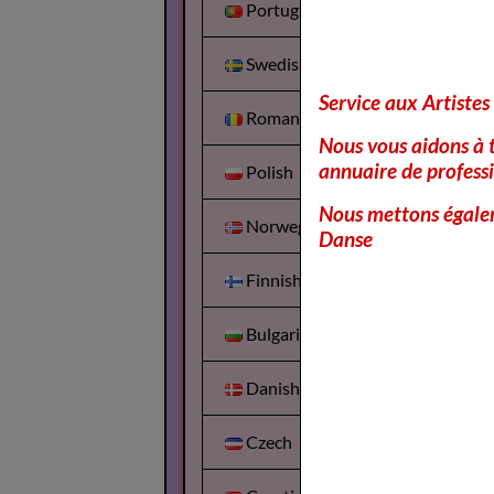
Portuguesa
Swedish
Service aux Artistes
Romanian
Nous vous aidons à t
annuaire de professi
Polish
Nous mettons égalem
Norwegian
Danse
Finnish
Bulgarian
Danish
Czech