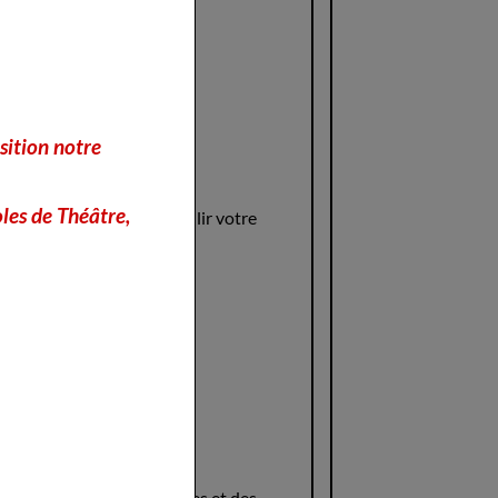
sition notre
les de Théâtre,
rtenaires prêtes à accueillir votre
e
ent des critiques détaillées et des