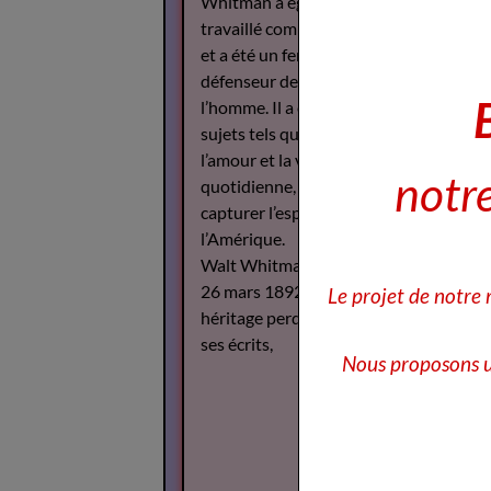
Whitman a également
travaillé comme journaliste
et a été un fervent
défenseur des droits de
l’homme. Il a écrit sur des
sujets tels que la guerre,
l’amour et la vie
notre
quotidienne, cherchant à
capturer l’esprit de
l’Amérique.
Walt Whitman est décédé le
26 mars 1892, mais son
Le projet de notre
héritage perdure à travers
ses écrits,
Nous proposons u