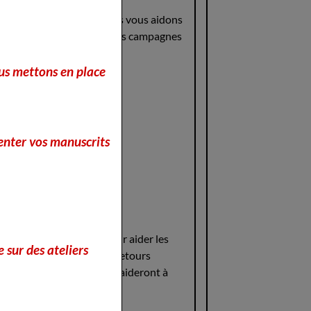
ez le faire connaître ? Nous vous aidons
 interviews exclusives et des campagnes
our vous referencer
nous mettons en place
ns
e
enter vos manuscrits
ion et de bêta-lecture pour aider les
 sur des ateliers
ntés vous fourniront des retours
-lecteurs passionnés vous aideront à
nt sa publication.