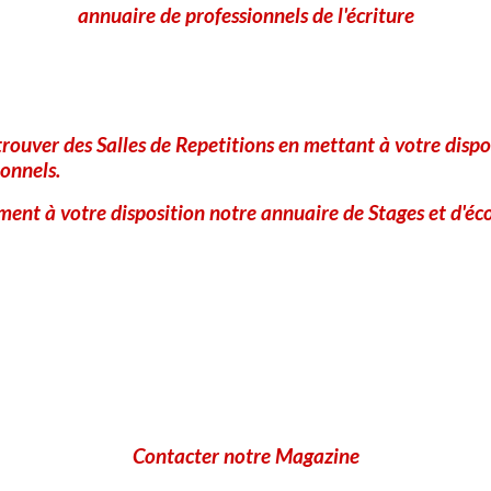
Vous avez besoin de ce
annuaire de professionnels de l'écriture
service
Remplissez le Formulaire
rouver des Salles de Repetitions en mettant à votre dispo
onnels.
ent à votre disposition notre annuaire de Stages et d'éco
Maisons d'édition : Découvrez notre liste de maisons d'édition pa
roman.
Vous avez besoin de ce
service
Remplissez le Formulair
Contacter notre Magazine
Chroniques littéraires : Nos chroniqueurs littéraires vous propos