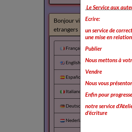
Le Service aux aute
Ecrire:
Bonjour visiteurs
etrangers
un service de correc
une mise en relation 
Français
Publier
Nous mettons à votr
English
Vendre
Español
Nous vous présentons
Italiano
Enfin pour progress
notre service d'Atel
Deutsch
d'écriture
Nederlands