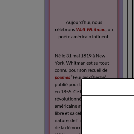
Aujourd’hui, nous
célébrons
Walt Whitman,
un
poète américain influent.
Né le 31 mai 1819 à New
York, Whitman est surtout
connu pour son recueil de
poèmes
“Feuilles d’herbe”,
publié pour la première fois
en 1855. Ce livre a
révolutionné la poésie
américaine avec son style
libre et sa célébration de la
nature, de l’individualité et
de la démocratie.