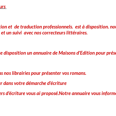
urs
Promotion des auteurs : Vous avez écrit un livre et vous souhait
à promouvoir vos œuvres à travers des critiques détaillées, des
de communication ciblées. un annuaire est à votre disposition p
tion et de traduction professionnels. est à disposition. 
Pour vous referencer da
et un suivi avec nos correcteurs littéraires.
notre annuaire
Remplissez le formulair
e disposition un annuaire de Maisons d'Edition pour prés
 nos librairies pour présenter vos romans.
er dans votre démarche d'écriture
Correction et bêta-lecture : Nous offrons des services de correct
iers d'écriture vous ai proposé.Notre annuaire vous informe
auteurs à peaufiner leurs manuscrits. Nos correcteurs expérime
constructifs pour améliorer la qualité de votre œuvre. Nos bêta
obtenir des avis objectifs et constructifs sur votre manuscrit ava