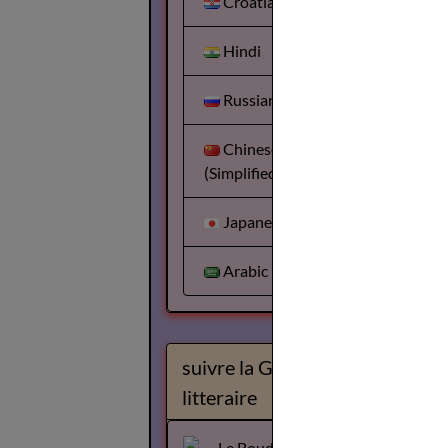
Croatian
Hindi
Russian
Chinese
(Simplified)
Japanese
Arabic
suivre la Gazette
litteraire