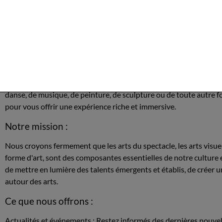
VISUELS
une source incontournable pour tout ce qui concerne l'actualité 
arts du spectacle et des artistes en arts visuels et plastiques. Q
danse, de musique, de peinture, de sculpture ou de toute autre f
pour vous offrir une expérience riche et immersive.
Notre mission :
Nous croyons fermement que les arts du spectacle, les arts visue
forme d'art, sont des composantes essentielles de notre culture 
de mettre en lumière des talents émergents et établis, de cré
autour des arts.
Ce que nous offrons :
Actualités et événements : Restez informés des dernières nouvel