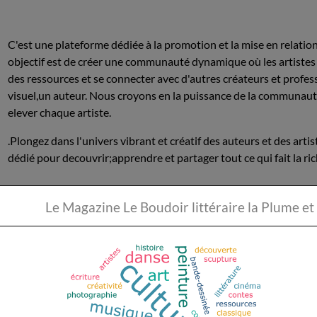
C'est une plateforme dédiée à la promotion et la mise en relatio
objectif est de créer une communauté dynamique où les artistes
des ressources et se connecter avec d'autres créateurs et profe
visuel,un auteur. Nous croyons en la puissance de la communauté 
elever chaque artiste.
.Plongez dans l'univers vibrant et créatif des auteurs et des arti
dédié pour decouvrir;apprendre et partager tout ce qui fait la r
Le Magazine Le Boudoir li
Rejoignez nous pour decouvrir partager et créér dans un espace o
Promouvoir et mettre en relation les artistes de tout horizon. No
communauté dynamique où les artistes peuvent partager leurs œ
connecter avec d'autres créateurs et professionnels. Que vous soy
plastiques, un auteur, un comédien, un danseur, un clown, un mus
conteur, un peintre ou un sculpteur, nous croyons en la puissan