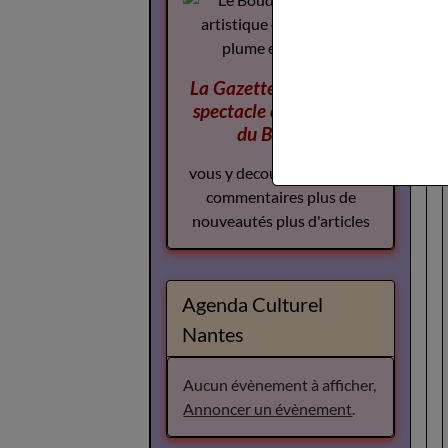
La Gazette des Arts du
spectacle
complement
du Boudoir
vous y decouvrirez plus de
commentaires plus de
nouveautés plus d'articles
Agenda Culturel
Nantes
Aucun évènement à afficher,
Annoncer un évènement
.