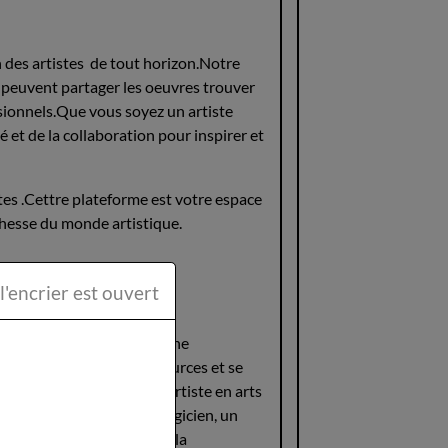
n des artistes de tout horizon.Notre
 peuvent partager les oeuvres trouver
ssionnels.Que vous soyez un artiste
et de la collaboration pour inspirer et
stes .Cettre plateforme est votre espace
ichesse du monde artistique.
ttéraire la Plume et l'encrier est ouvert
ù l"Art prend vie.
tre objectif est de créer une
uvres, trouver des ressources et se
ez un artiste visuel, un artiste en arts
icien, un chanteur, un magicien, un
ce de la communauté et de la